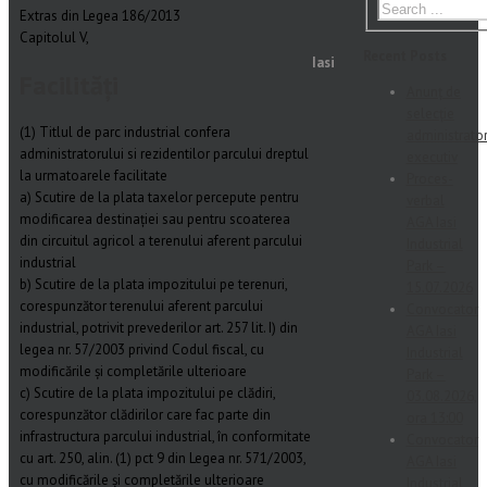
Extras din Legea 186/2013
Capitolul V,
Recent Posts
Iasi
Facilități
Anunț de
selecție
(1) Titlul de parc industrial confera
administrato
administratorului si rezidentilor parcului dreptul
executiv
la urmatoarele facilitate
Proces-
a) Scutire de la plata taxelor percepute pentru
verbal
modificarea destinației sau pentru scoaterea
AGA Iasi
din circuitul agricol a terenului aferent parcului
Industrial
industrial
Park –
b) Scutire de la plata impozitului pe terenuri,
15.07.2026
corespunzător terenului aferent parcului
Convocator
industrial, potrivit prevederilor art. 257 lit. I) din
AGA Iasi
legea nr. 57/2003 privind Codul fiscal, cu
Industrial
modificările și completările ulterioare
Park –
c) Scutire de la plata impozitului pe clădiri,
03.08.2026,
corespunzător clădirilor care fac parte din
ora 13:00
infrastructura parcului industrial, în conformitate
Convocator
cu art. 250, alin. (1) pct 9 din Legea nr. 571/2003,
AGA Iasi
cu modificările și completările ulterioare
Industrial