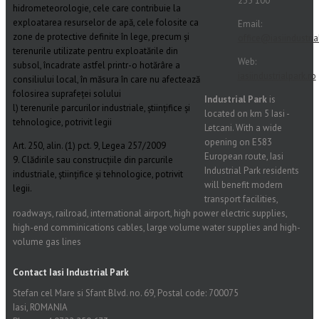
235 100
hidrometeorologie, cele care contribuie la
exploatarea resurselor de apă, cele folosite ca
Email:
zone de protective definite în lege, precum și
office@iasiindustria
terenurile utilizate pentru exploatările din
Web:
subsol, încadrate astfel printr-o hotărâre a
iasiindustrialpark.ro
consiliului local, în măsura în care nu afectează
folosirea suprafeței solului
Industrial Park
is
l) terenurile parcurilor industriale, științifice și
located on km 5 Iasi -
tehnologice, potrivit legii
Letcani. With a wide
opening on E583
Art. 250, alin. (1) pct. 9, Legea 257/2009
European route, Iasi
9. Clădirile sau construcțiile din parcurile
Industrial Park residents
industriale, științifice și tehnologice, potrivit
will benefit modern
legii.
transport facilities,
roadways, railroad, international airport, high power electric supplies,
high-end comminications cables, large volume water supplies and high-
volume gas lines
Contact Iasi Industrial Park
Stefan cel Mare si Sfant Blvd. no. 69, Postal code: 700075
Iasi, ROMANIA