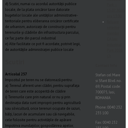
d) Scutiri, numai cu acordul autorității publice
Park –
locale, de la plata oricăror taxe datorate
15.07.2026,
bugetelor locale ale unităților administrative-
ora 13:00
teritoriale pentru eliberarea oricăror certificate
Reluare
de urbanism, autorizații de construcții pentru
selectie
terenurile și clădirile din infrastructura parcului,
membri
ce fac parte din parcul industrial
CA Iasi
e) Alte facilitate ce pot fi acordate, potrivit legii,
Industrial
de autoritățile administrației publice locale
Park 2026
(2)
Scutiri
Contact Info
Articolul 257
Stefan cel Mare
Impozitul pe teren nu se datorează pentru:
si Sfant Blvd. no.
a) Terenul aferent unei clădiri, pentru suprafața
69, Postal code:
de teren care este acoperită de clădire
700075, Iasi,
i) Terenurile care prin natural or nu și prin
ROMANIA
destinația data sunt improprii pentru agricultură
Phone: 0040 232
sau silvicultură, orice terenuri ocupate de iazuri,
235 100
bălți, lacuri de acumulare sau căi navigabile,
cele folosite pentru activitățile de apărare
Fax: 0040 232
împotriva inundațiilor, gospodărirea apelor,