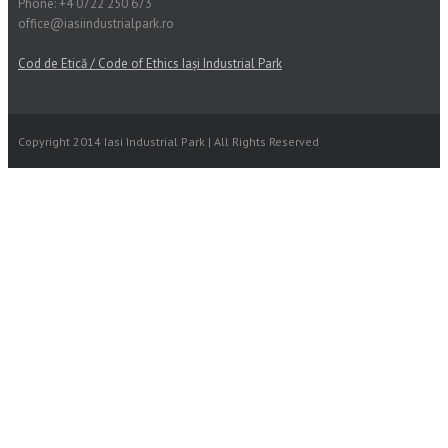
Phone: +4 0722 250 673
office@iasiindustrialpark.ro
Cod de Etică / Code of Ethics Iași Industrial Park
Copyright 2014 Iasi Industrial Park | All Rights Reserved